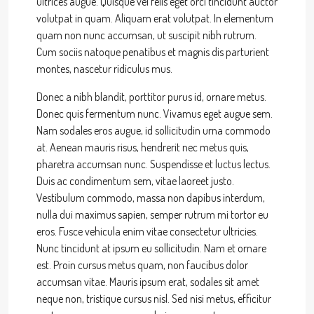
ultrices augue. Quisque vel felis eget orci tincidunt auctor
volutpat in quam. Aliquam erat volutpat. In elementum
quam non nunc accumsan, ut suscipit nibh rutrum.
Cum sociis natoque penatibus et magnis dis parturient
montes, nascetur ridiculus mus.
Donec a nibh blandit, porttitor purus id, ornare metus.
Donec quis fermentum nunc. Vivamus eget augue sem.
Nam sodales eros augue, id sollicitudin urna commodo
at. Aenean mauris risus, hendrerit nec metus quis,
pharetra accumsan nunc. Suspendisse et luctus lectus.
Duis ac condimentum sem, vitae laoreet justo.
Vestibulum commodo, massa non dapibus interdum,
nulla dui maximus sapien, semper rutrum mi tortor eu
eros. Fusce vehicula enim vitae consectetur ultricies.
Nunc tincidunt at ipsum eu sollicitudin. Nam et ornare
est. Proin cursus metus quam, non faucibus dolor
accumsan vitae. Mauris ipsum erat, sodales sit amet
neque non, tristique cursus nisl. Sed nisi metus, efficitur