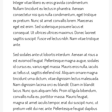
Integer vitae libero eu eros gravida condimentum.
Nullam tincidunt eu lectus in pharetra. Aenean
consectetur nisi quis nulla condimentum, eget tristique
ex pretium. Nunc sit amet convallis lorem. Maecenas
eget est enim. Sed scelerisque posuere lacus et
consequat. Ut ultrices ultrices maximus. Donec laoreet
sagittis suscipit. Fusce vel lectus nibh. Nam vitae tristique
ante.
Sed sodales ante ut lobortis interdum. Aenean at risus a
est euismod feugiat. Pellentesque magna augue, sodales
id cursus eu, varius eget massa. Mauris eros nulla, iaculis
ac tellus ut, sagittis eleifend nisl. Aliquam ornare magna
tincidunt urna dictum, vitae dignissim lectus malesuada.
Nam dignissim lacinia orci eu blandit. Etiam in blandit
lacus. Nunc quis aliquam felis. Proin id ligula bibendum,
convallis nulla eu, porttitor massa. Mauris feugiat,
magna sit amet iaculis tempor, erat dui suscipit nunc, ut
pretium velit dui nec ante. Pellentesque feugiat dapibus