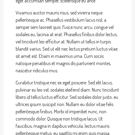
eget accumsan semper, scelerisque eu ante.
Vivamus auctor mauris risus, sed viverra neque
pellentesque ac. Phasellus vestibulum lacus nisl, a
semper sem laoreet quis. Fusce nunc arcu, congue vel
sodales eu, lacinia at erat. Phasellus finibus dolor lectus,
vel tincidunt leo efficitur at. Nullam ut tellus in turpis
blandit varius. Sed ut elit nec lectus pretium luctus vitae
sit amet est. Etiam in maximus urna. Cum sociis
natoque penatibus et magnis dis parturient montes,
nascetur ridiculus mus.
Curabitur tristique nec ex eget posuere. Sed elit lacus,
pulvinar eu leo vel, sodales eleifend diam. Nunc tincidunt
libero id tellus luctus efficitur. Sed sodales dolor justo, eu
ultrices ipsum suscipit non. Nullam eu dolor vitae felis
pellentesque finibus. Morbi id imperdiet nunc, non
commodo dolor. Quisque non tristique lacus. Ut
faucibus, magna in dapibus vehicula, lectus mauris
pellentesque metus, eu sagittis mi enim quis massa.