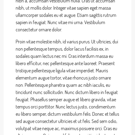
nibh a, accumsan vestibulum nulla. Cras ut accumsan
nibh, ut mollis dolor. Integer vitae sapien eget massa
ullamcorper sodales eu et augue. Etiam sagittis rutrum
sapien in feugiat. Nunc vitae mi urna. Vestibulum
consectetur ornare dolor.
Proin vitae molestie nibh, id varius purus. Ut ultricies, dui
non pellentesque tempus, dolor lacus facilisis ex, in
sodales quam lectus nec mi. Cras interdum massa eu
libero efficitur, nec pellentesque ante laoreet. Praesent
tristique pellentesque ligula vitae imperdiet. Mauris
elementum augue tortor, vitae rhoncus justo ornare
non. Pellentesque pharetra quam ac nibh iaculis, eu
tincidunt nunc sollicitudin. Nunc dictum libero in feugiat
feugiat. Phasellus semper augue et libero gravida, vitae
tempus orci porttitor. Nunc lectus justo, condimentum
eu libero semper, dictum vestibulum felis. Donec et tellus
sed augue consectetur ultricies et ut felis. Sed sem odio,
volutpat vitae neque ac, maximus posuere orci. Cras eu